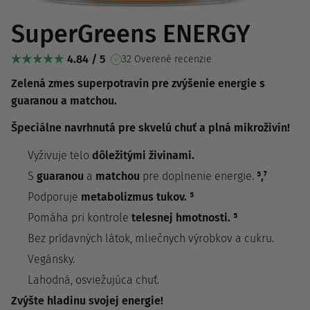
SuperGreens ENERGY
4.84 / 5
32 Overené recenzie
Zelená zmes superpotravín pre zvýšenie energie s
guaranou a matchou.
Špeciálne navrhnutá pre skvelú chuť a plná mikroživín!
Vyživuje telo
dôležitými živinami.
S
guaranou
a
matchou
pre doplnenie energie.
⁵,⁷
Podporuje
metabolizmus tukov. ⁵
Pomáha pri kontrole
telesnej hmotnosti. ⁵
Bez prídavných látok, mliečnych výrobkov a cukru.
Vegánsky.
Lahodná, osviežujúca chuť.
Zvýšte hladinu svojej energie!