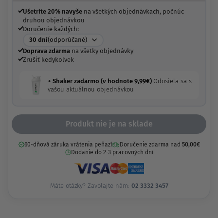
Ušetrite 20% navyše
na všetkých objednávkach, počnúc
druhou objednávkou
Doručenie každých:
30
dní
(odporúčané)
Doprava zdarma
na všetky objednávky
Zrušiť kedykoľvek
+ Shaker zadarmo (v hodnote
9,99
€
)
Odosiela sa s
vašou aktuálnou objednávkou
Produkt nie je na sklade
60-dňová záruka vrátenia peňazí
Doručenie zdarma nad
50,00
€
Dodanie do 2-3 pracovných dní
Máte otázky? Zavolajte nám:
02 3332 3457