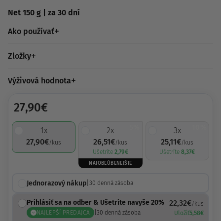
Net 150 g | za 30 dní
Ako používať
Zložky
Výživová hodnota
27,90
€
5%
10%
1
x
2
x
3
x
27,90
€
26,51
€
25,11
€
/kus
/kus
/kus
Ušetríte
2,79
€
Ušetríte
8,37
€
NAJOBĽÚBENEJŠIE
Jednorazový nákup
|
30
denná zásoba
Prihlásiť sa na odber & Ušetrite navyše 20%
22,32
€
/kus
NAJLEPŠÍ PREDAJCA
|
30
denná zásoba
Uložiť
5,58
€