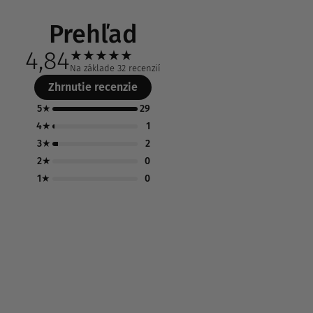
Prehľad
4,84
★
★
★
★
★
Na základe 32 recenzií
Zhrnutie recenzie
5★
29
4★
1
3★
2
2★
0
1★
0