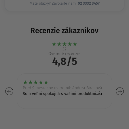
Máte otázky? Zavolajte nám:
02 3332 3457
Recenzie zákazníkov
★
★
★
★
★
32
Overené recenzie
4,8/5
★
★
★
★
★
Pred 9 mesiacov uverejnil: Andrea Birasová
Pr
Som veľmi spokojná s vašimi produktmi..👍
Su