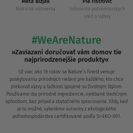
Meta Bizjak
Pia Fistrović
Nutričná inžinierka
Inžinierka potravinárskych
vied a výživy
#WeAreNature
»Zaviazaní doručovať vám domov tie
najprirodzenejšie produkty«
Už viac ako 16 rokov sa Nature’s Finest venuje
poskytovaniu prírodných riešení pre každého, kto chce
prekonať výzvy a ťažkosti spojené so životným štýlom.
Používame iba prírodné ingrediencie, vyrábané tradičným
spôsobom, bez prísad a zbytočného spracovania. Vždy, keď
je to možné, vyberáme suroviny z ekologického
poľnohospodárstva certifikované podľa SI-EKO-001.