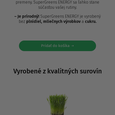
premeny. SuperGreens ENERGY sa ľahko stane
súčasťou vašej rutiny.
– Je prírodný!
SuperGreens ENERGY je vyrobený
bez
plnidiel, mliečnych výrobkov
a
cukru.
Pridať do košíka ➝
Vyrobené z kvalitných surovín