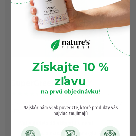
Získajte 10 %
zľavu
SuperGreens ENERGY
na prvú objednávku!
4.84 / 5
Overené recenzie (32)
VÝŽIVNÁ ZMES SUPERPOTRAVÍN PRE ÚČINNÝ DETOX A
Najskôr nám však povedzte, ktoré produkty vás
VITALITU.
najviac zaujímajú
Vyživuje telo dôležitými živinami.
S guaranou a matchou pre energiu. ⁵,⁷