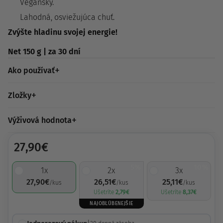
Vegánsky.
Lahodná, osviežujúca chuť.
Zvýšte hladinu svojej energie!
Net 150 g | za 30 dní
Ako používať
Zložky
Výživová hodnota
27,90
€
5%
10%
1
x
2
x
3
x
27,90
€
26,51
€
25,11
€
/kus
/kus
/kus
Ušetríte
2,79
€
Ušetríte
8,37
€
NAJOBĽÚBENEJŠIE