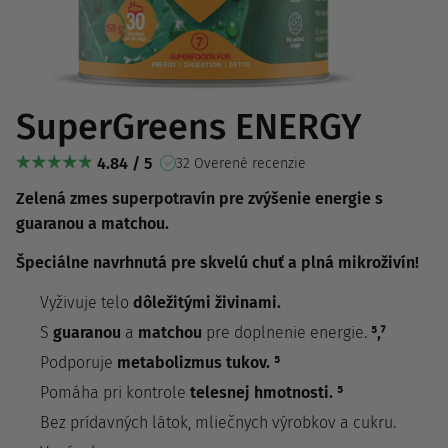
SuperGreens ENERGY
4.84 / 5
32 Overené recenzie
Zelená zmes superpotravín pre zvýšenie energie s
guaranou a matchou.
Špeciálne navrhnutá pre skvelú chuť a plná mikroživín!
Vyživuje telo
dôležitými živinami.
S
guaranou
a
matchou
pre doplnenie energie.
⁵,⁷
Podporuje
metabolizmus tukov. ⁵
Pomáha pri kontrole
telesnej hmotnosti. ⁵
Bez prídavných látok, mliečnych výrobkov a cukru.