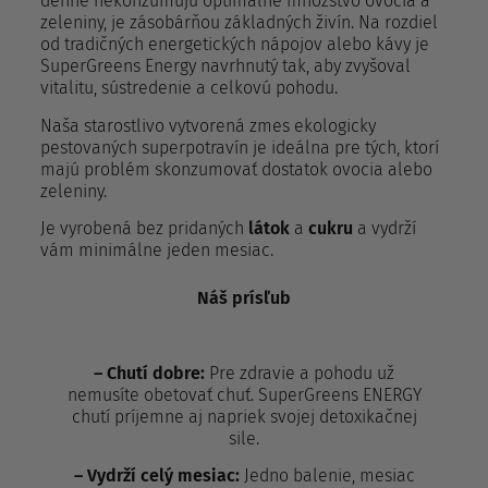
denne nekonzumujú optimálne množstvo ovocia a
zeleniny, je zásobárňou základných živín. Na rozdiel
od tradičných energetických nápojov alebo kávy je
SuperGreens Energy navrhnutý tak, aby zvyšoval
vitalitu, sústredenie a celkovú pohodu.
Naša starostlivo vytvorená zmes ekologicky
pestovaných superpotravín je ideálna pre tých, ktorí
majú problém skonzumovať dostatok ovocia alebo
zeleniny.
Je vyrobená bez pridaných
látok
a
cukru
a vydrží
vám minimálne jeden mesiac.
Náš prísľub
– Chutí dobre:
Pre zdravie a pohodu už
nemusíte obetovať chuť. SuperGreens ENERGY
chutí príjemne aj napriek svojej detoxikačnej
sile.
– Vydrží celý mesiac:
Jedno balenie, mesiac