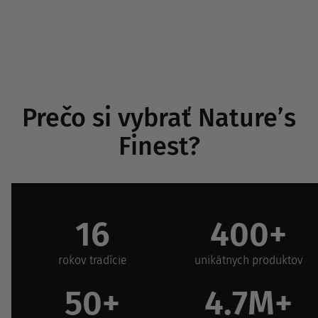
Prečo si vybrať Nature’s
Finest?
16
400+
rokov tradície
unikátnych produktov
50+
4.7M+