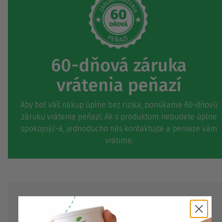
60-dňová záruka
vrátenia peňazí
Aby bol váš nákup úplne bez rizika, ponúkame 60-dňovú
záruku vrátenia peňazí. Ak s produktom nebudete úplne
spokojný/-á, jednoducho nás kontaktujte a peniaze vám
vrátime.