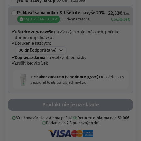
Jednorazový nákup
|
30
denná zásoba
Prihlásiť sa na odber & Ušetrite navyše 20%
22,32
€
/kus
NAJLEPŠÍ PREDAJCA
|
30
denná zásoba
Uložiť
5,58
€
Ušetrite 20% navyše
na všetkých objednávkach, počnúc
druhou objednávkou
Doručenie každých:
30
dní
(odporúčané)
Doprava zdarma
na všetky objednávky
Zrušiť kedykoľvek
+ Shaker zadarmo (v hodnote
9,99
€
)
Odosiela sa s
vašou aktuálnou objednávkou
Produkt nie je na sklade
60-dňová záruka vrátenia peňazí
Doručenie zdarma nad
50,00
€
Dodanie do 2-3 pracovných dní