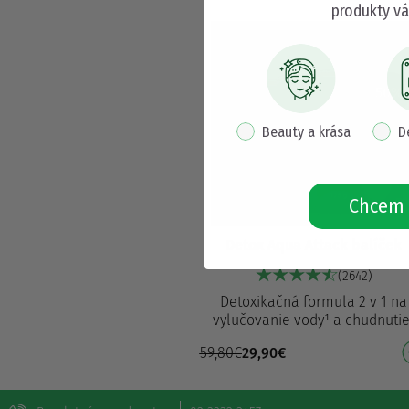
produkty vá
50%
pop up interest
Beauty a krása
D
Chcem 
Detox Aqua Attack balíček
(2642)
Detoxikačná formula 2 v 1 na
vylučovanie vody¹ a chudnutie
Patentovaná formula Cactine
59,80
€
29,90
€
zvyšuje vylučovanie vody o 27