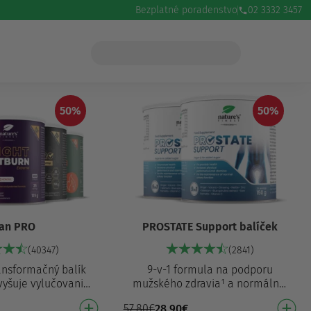
Bezplatné poradenstvo
02 3332 3457
50%
50%
an PRO
PROSTATE Support balíček
(40347)
(2841)
ansformačný balík
9-v-1 formula na podporu
vyšuje vylučovanie
mužského zdravia¹ a normálnej
omáha udržiavať
funkcie prostaty² S prírodnými
57,80
€
28,90
€