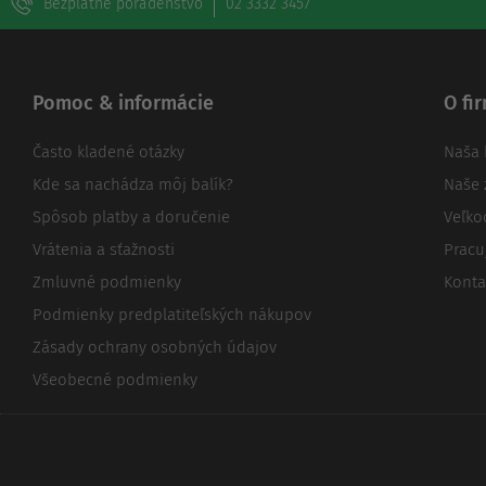
Bezplatné poradenstvo
02 3332 3457
Pomoc & informácie
O fi
Často kladené otázky
Naša 
Kde sa nachádza môj balík?
Naše 
Spôsob platby a doručenie
Veľk
Vrátenia a sťažnosti
Pracu
Zmluvné podmienky
Konta
Podmienky predplatiteľských nákupov
Zásady ochrany osobných údajov
Všeobecné podmienky