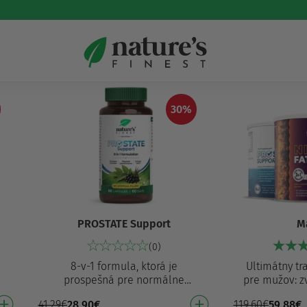
30%
PROSTATE Support
M
(0)
8-v-1 formula, ktorá je
Ultimátny tr
prospešná pre normálne
pre mužov: z
fungovanie prostaty⁶ a priaznivo
tukov⁵, p
41,29
€
28,90
€
119,60
€
59,88
€