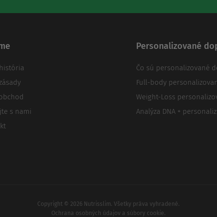
rme
Personalizované do
história
Čo sú personalizované d
zásady
Full-body personalizova
oobchod
Weight-Loss personalizo
jte s nami
Analýza DNA + personali
kt
Copyright © 2026 Nutrisslim. Všetky práva vyhradené.
Ochrana osobných údajov a súbory cookie.