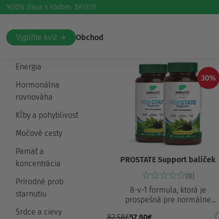
%
10% zľava s kódom: SAVE10
Domov
/
Zdravie
/ Močové cesty
Vyplňte kvíz →
Obchod
Dýchanie
Energia
30%
Hormonálna
rovnováha
Kĺby a pohyblivosť
Močové cesty
Pamäť a
PROSTATE Support balíček
koncentrácia
(0)
Prírodné proti
8-v-1 formula, ktorá je
starnutiu
prospešná pre normálne
fungovanie prostaty⁶ a má
Srdce a cievy
82,58
€
57,80
€