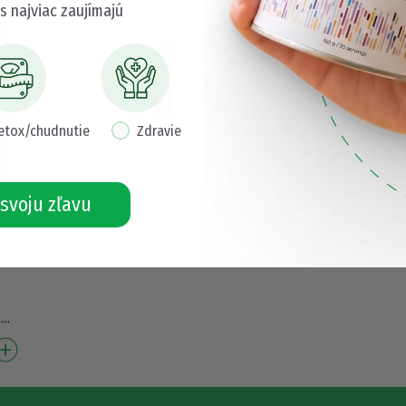
s najviac zaujímajú
etox/chudnutie
Zdravie
svoju zľavu
³
a™
…