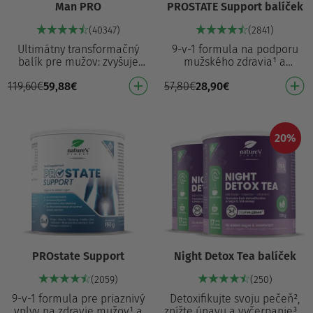
Man PRO
PROSTATE Support balíček
(40347)
(2841)
Ultimátny transformačný
9-v-1 formula na podporu
balík pre mužov: zvyšuje
mužského zdravia¹ a
vylučovanie tukov⁵, pomáha
normálnej funkcie prostaty²
119,60
€
59,88
€
57,80
€
28,90
€
udržiavať optimálnu
S prírodnými extraktmi zo
vytrvalosť⁷ a prispieva…
saw palmetta, vŕbovk…
20%
PROstate Support
Night Detox Tea balíček
(2059)
(250)
9-v-1 formula pre priaznivý
Detoxifikujte svoju pečeň²,
vplyv na zdravie mužov¹ a
znížte únavu a vyčerpanie³ a