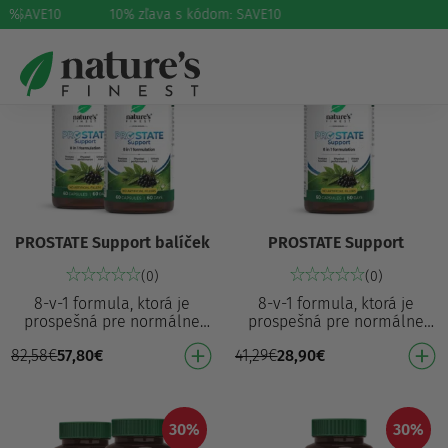
m: SAVE10
%
10% zľava s kódom: SAVE10
30%
30%
PROSTATE Support balíček
PROSTATE Support
(0)
(0)
8-v-1 formula, ktorá je
8-v-1 formula, ktorá je
prospešná pre normálne
prospešná pre normálne
fungovanie prostaty⁶ a má
fungovanie prostaty⁶ a
82,58
€
57,80
€
41,29
€
28,90
€
priaznivý vplyv na mužské
priaznivo vplýva na mužské
zdravie⁴ Prispieva k…
zdravie⁴ Prispieva k f…
30%
30%