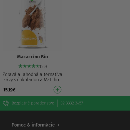
Macaccino Bio
(29)
Zdravá a lahodná alternatíva
kávy s čokoládou a Matchou
100% ekologicky vyrobené
15,19
€
Zdravá náhrada kávy Rýchlo
a ľahko sa …
Bezplatné poradenstvo
02 3332 3457
Pomoc & informácie