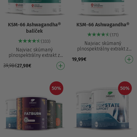
KSM-66 Ashwagandha®
KSM-66 Ashwagandha®
balíček
(171)
(333)
Najviac skúmaný
plnospektrálny extrakt z
Najviac skúmaný
koreňa ašvagandy Podložené
plnospektrálny extrakt z
19,99
€
viac než 32 vedeckými
koreňa ašvagandy Podložené
štúdiami¹ Preukázateľne
39,98
€
27,98
€
viac než 32 vedeckými
znižu…
štúdiami¹ Preukázateľne
znižu…
50%
50%