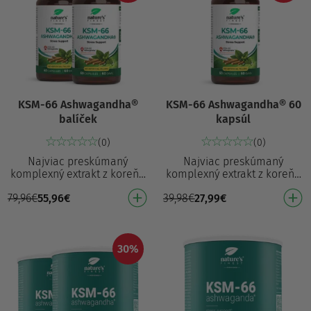
KSM-66 Ashwagandha®
KSM-66 Ashwagandha® 60
balíček
kapsúl
(0)
(0)
Najviac preskúmaný
Najviac preskúmaný
komplexný extrakt z koreňa
komplexný extrakt z koreňa
ašvagandy Podporený viac
ašvagandy Podporený viac
79,96
€
55,96
€
39,98
€
27,99
€
ako 32 štúdiami¹
ako 32 štúdiami¹
Preukázateľne znižuje stres,
Preukázateľne znižuje stres,
úz…
úz…
30%