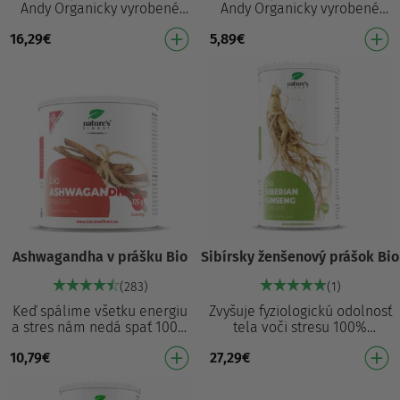
Andy Organicky vyrobené
Andy Organicky vyrobené
Vrchol energetickej hladiny
Vrchol energetickej hladiny
16,29
€
5,89
€
Udržuje vitalitu Podporuje
Udržuje vitalitu Podporuje
fyzickú a dušev…
fyzickú a dušev…
Ashwagandha v prášku Bio
Sibírsky ženšenový prášok Bio
(283)
(1)
Keď spálime všetku energiu
Zvyšuje fyziologickú odolnosť
a stres nám nedá spať 100%
tela voči stresu 100%
ekologicky vyrobená
ekologicky vyrobený Pomáha
10,79
€
27,29
€
Prirodzený spôsob relaxácie
zmierňovať účinky stresu
Antioxidanty zabr…
Pomáha udržiava…