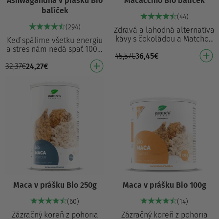
Ashwagandha v prášku Bio
Macaccino Bio balíček
balíček
(44)
(294)
Zdravá a lahodná alternatíva
kávy s čokoládou a Matchou
Keď spálime všetku energiu
100% ekologicky vyrobené
a stres nám nedá spať 100%
45,57
€
36,45
€
Zdravá náhrada kávy Rýchlo
ekologicky vyrobená
a ľahko sa …
32,37
€
24,27
€
Prirodzený spôsob relaxácie
Antioxidanty zabr…
Maca v prášku Bio 250g
Maca v prášku Bio 100g
(60)
(14)
Zázračný koreň z pohoria
Zázračný koreň z pohoria