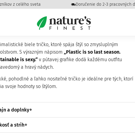
 z celého sveta
Doručenie do 2-3 pracovných dní
lastic is so last season
imalistické biele tričko, ktoré spája štýl so zmysluplným
olstvom. S výrazným nápisom
„Plastic is so last season.
tainable is sexy.“
v pútavej grafike dodá každému outfitu
avedomý a hravý nádych.
ké, pohodlné a ľahko nositeľné tričko je ideálne pre tých, ktorí
ia svoje hodnoty so štýlom.
ajn a doplnky
kosť a strih