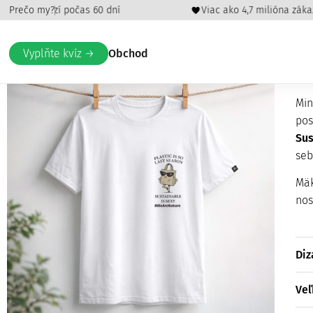
 peňazí počas 60 dní
Prečo my?
Viac ako 4,7 milióna zákazníkov
Domov
/
Oblečenie a iné
/
Tričká
/ Plastic is so last season
Vyplňte kvíz →
Obchod
P
Min
pos
Sus
seb
Mäk
nos
Diz
Veľ