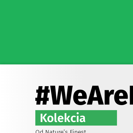
Kolekcia
Od Nature’s Finest