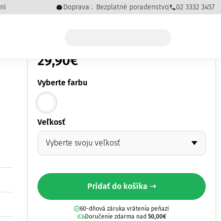
Doprava zdarma pri objednávkach od 50,00€
Bezplatné poradenstvo
02 3332 3457
29,90
€
Vyberte farbu
Veľkosť
Pridať do košíka ➝
60-dňová záruka vrátenia peňazí
Doručenie zdarma nad
50,00
€