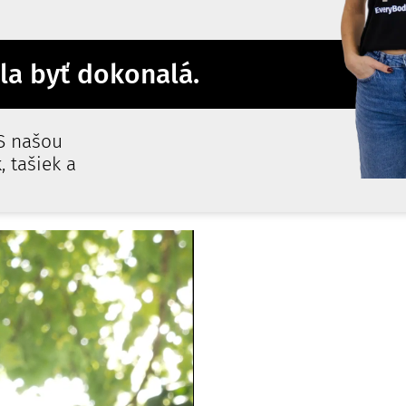
la byť dokonalá.
 S našou
 tašiek a