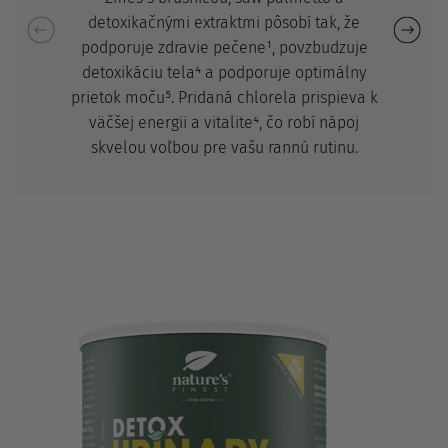
detoxikačnými extraktmi pôsobí tak, že
podporuje zdravie pečene¹, povzbudzuje
detoxikáciu tela⁴ a podporuje optimálny
prietok moču⁵. Pridaná chlorela prispieva k
väčšej energii a vitalite⁴, čo robí nápoj
skvelou voľbou pre vašu rannú rutinu.