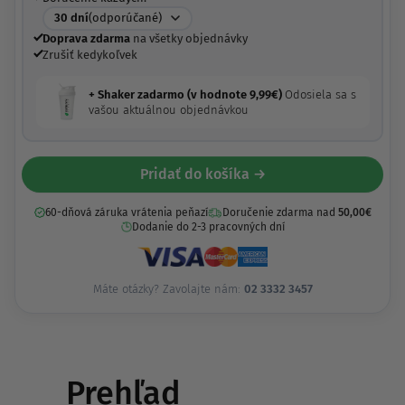
30
dní
(odporúčané)
Doprava zdarma
na všetky objednávky
Zrušiť kedykoľvek
+ Shaker zadarmo (v hodnote
9,99
€
)
Odosiela sa s
vašou aktuálnou objednávkou
Pridať do košíka →
60-dňová záruka vrátenia peňazí
Doručenie zdarma nad
50,00
€
Dodanie do 2-3 pracovných dní
Máte otázky? Zavolajte nám:
02 3332 3457
Prehľad