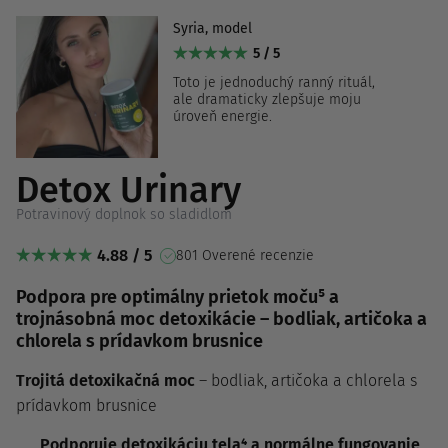
Syria, model
5 / 5
Toto je jednoduchý ranný rituál,
ale dramaticky zlepšuje moju
úroveň energie.
Detox Urinary
Potravinový doplnok so sladidlom
4.88 / 5
801 Overené recenzie
Podpora pre optimálny prietok moču⁵ a
trojnásobná moc detoxikácie – bodliak, artičoka a
chlorela s prídavkom brusnice
Trojitá detoxikačná moc
– bodliak, artičoka a chlorela s
prídavkom brusnice
Podporuje detoxikáciu tela⁴ a normálne fungovanie