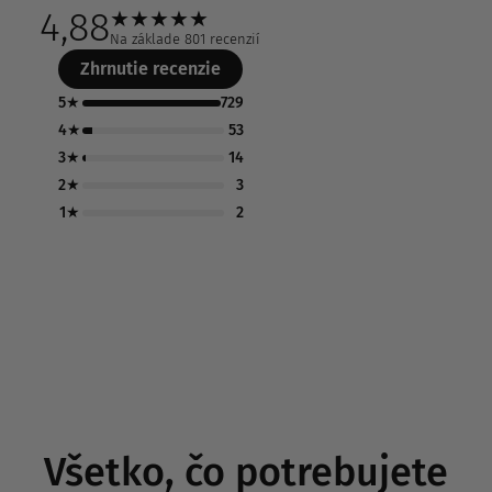
4,88
★
★
★
★
★
Na základe 801 recenzií
Zhrnutie recenzie
5★
729
4★
53
3★
14
2★
3
1★
2
Všetko, čo potrebujete