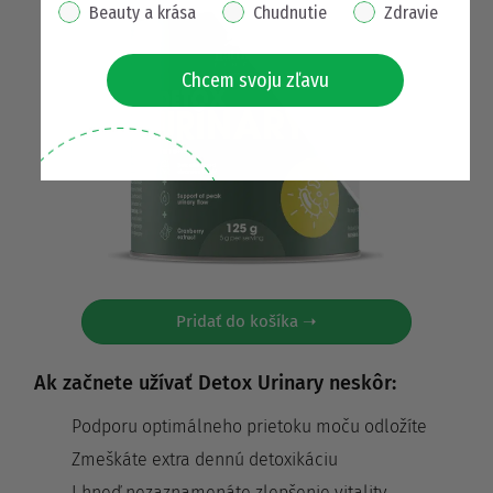
interest pop up
Beauty a krása
Chudnutie
Zdravie
Chcem svoju zľavu
Pridať do košíka ➝
Ak začnete užívať Detox Urinary neskôr:
Podporu optimálneho prietoku moču odložíte
Zmeškáte extra dennú detoxikáciu
I hneď nezaznamenáte zlepšenie vitality