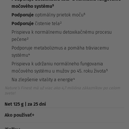
močového systému⁵
Podporuje
optimálny prietok moču⁵
Podporuje
čistenie tela²
Prispieva k normálnemu detoxikačnému procesu
pečene²
Podporuje metabolizmus a pomáha tráviacemu
systému⁴
Prispieva k udržaniu normálneho fungovania
močového systému u mužov po 45. roku života⁵
Na zlepšenie vitality a energie⁴
Nature’s Finest má už viac ako 4,7 milióna zákazníkov po celom
svete!
Net 125 g | za 25 dní
Ako používať