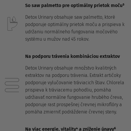
So saw palmetto pre optimálny prietok moču⁵
Detox Urinary obsahuje saw palmetto, ktoré
podporuje optimálny prietok moču a prispieva k
udržaniu normálneho fungovania močového
systému u mužov nad 45 rokov.
Na podporu trávenia kombináciou extraktov
Detox Urinary obsahuje množstvo kvalitných
extraktov na podporu trávenia. Extrakt artičoky
podporuje vylučovanie tráviacich štiav. Chlorela
prispieva k tráviacemu pohodliu, pomáha
udržiavať normálne fungovanie hrubého čreva,
podporuje rast prospešnej črevnej mikroflóry a
pomáha zmierniť podráždenie črevnej steny.
Na viac energie, vitality⁴ a zníženie únavy⁶