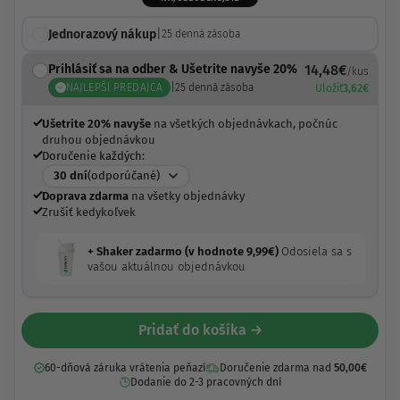
Jednorazový nákup
|
25
denná zásoba
Prihlásiť sa na odber & Ušetrite navyše 20%
14,48
€
/kus
NAJLEPŠÍ PREDAJCA
|
25
denná zásoba
Uložiť
3,62
€
Ušetrite 20% navyše
na všetkých objednávkach, počnúc
druhou objednávkou
Doručenie každých:
30
dní
(odporúčané)
Doprava zdarma
na všetky objednávky
Zrušiť kedykoľvek
+ Shaker zadarmo (v hodnote
9,99
€
)
Odosiela sa s
vašou aktuálnou objednávkou
Pridať do košíka →
60-dňová záruka vrátenia peňazí
Doručenie zdarma nad
50,00
€
Dodanie do 2-3 pracovných dní