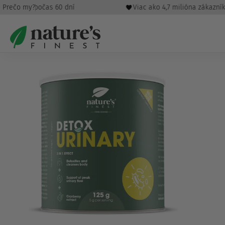
 peňazí počas 60 dní
Prečo my?
Viac ako 4,7 milióna zákazníkov 
Domov
/
Zdravie
/
Močové cesty
/ Detox Urinary