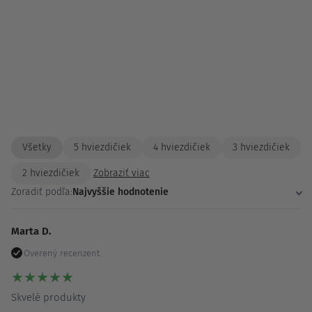
Všetky
5 hviezdičiek
4 hviezdičiek
3 hviezdičiek
2 hviezdičiek
Zobraziť viac
Zoradiť podľa:
Najvyššie hodnotenie
Marta D.
Overený recenzent
★
★
★
★
★
Skvelé produkty