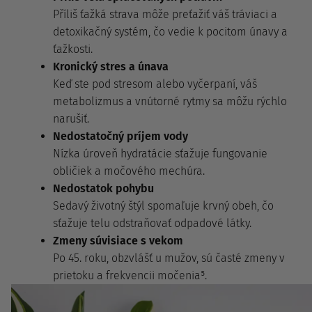
Příliš ťažká strava môže preťažiť váš tráviaci a
detoxikačný systém, čo vedie k pocitom únavy a
ťažkosti.
Kronický stres a únava
Keď ste pod stresom alebo vyčerpaní, váš
metabolizmus a vnútorné rytmy sa môžu rýchlo
narušiť.
Nedostatočný príjem vody
Nízka úroveň hydratácie sťažuje fungovanie
obličiek a močového mechúra.
Nedostatok pohybu
Sedavý životný štýl spomaľuje krvný obeh, čo
sťažuje telu odstraňovať odpadové látky.
Zmeny súvisiace s vekom
Po 45. roku, obzvlášť u mužov, sú časté zmeny v
prietoku a frekvencii močenia⁵.