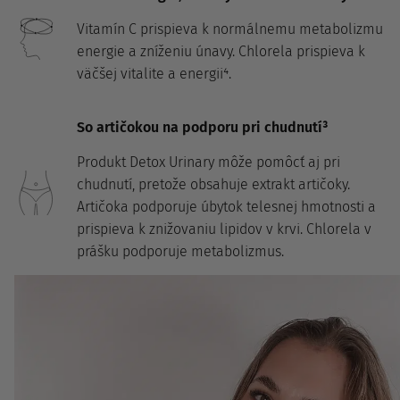
Vitamín C prispieva k normálnemu metabolizmu
energie a zníženiu únavy. Chlorela prispieva k
väčšej vitalite a energii⁴.
So artičokou na podporu pri chudnutí³
Produkt Detox Urinary môže pomôcť aj pri
chudnutí, pretože obsahuje extrakt artičoky.
Artičoka podporuje úbytok telesnej hmotnosti a
prispieva k znižovaniu lipidov v krvi. Chlorela v
prášku podporuje metabolizmus.