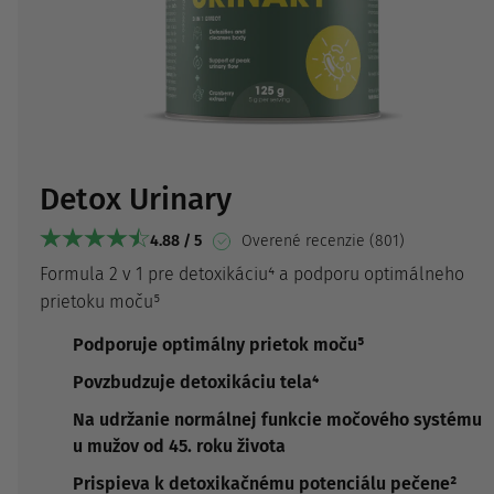
Detox Urinary
4.88 / 5
Overené recenzie (801)
Formula 2 v 1 pre detoxikáciu⁴ a podporu optimálneho
prietoku moču⁵
Podporuje optimálny prietok moču⁵
Povzbudzuje detoxikáciu tela⁴
Na udržanie normálnej funkcie močového systému
u mužov od 45. roku života
Prispieva k detoxikačnému potenciálu pečene²