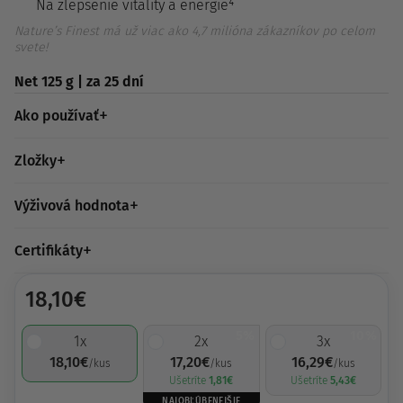
Na zlepšenie vitality a energie⁴
Nature’s Finest má už viac ako 4,7 milióna zákazníkov po celom
svete!
Net 125 g | za 25 dní
Ako používať
Zložky
Výživová hodnota
Certifikáty
18,10
€
5%
10%
1
x
2
x
3
x
18,10
€
17,20
€
16,29
€
/kus
/kus
/kus
Ušetríte
1,81
€
Ušetríte
5,43
€
NAJOBĽÚBENEJŠIE