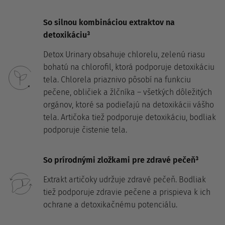
So silnou kombináciou extraktov na
detoxikáciu³
Detox Urinary obsahuje chlorelu, zelenú riasu
bohatú na chlorofil, ktorá podporuje detoxikáciu
tela. Chlorela priaznivo pôsobí na funkciu
pečene, obličiek a žlčníka – všetkých dôležitých
orgánov, ktoré sa podieľajú na detoxikácii vášho
tela. Artičoka tiež podporuje detoxikáciu, bodliak
podporuje čistenie tela.
So prírodnými zložkami pre zdravé pečeň³
Extrakt artičoky udržuje zdravé pečeň. Bodliak
tiež podporuje zdravie pečene a prispieva k ich
ochrane a detoxikačnému potenciálu.