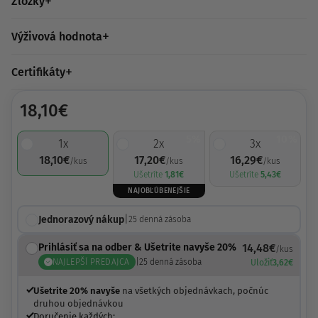
Zložky
Výživová hodnota
Certifikáty
18,10
€
5%
10%
1
x
2
x
3
x
18,10
€
17,20
€
16,29
€
/kus
/kus
/kus
Ušetríte
1,81
€
Ušetríte
5,43
€
NAJOBĽÚBENEJŠIE
Jednorazový nákup
|
25
denná zásoba
Prihlásiť sa na odber & Ušetrite navyše 20%
14,48
€
/kus
NAJLEPŠÍ PREDAJCA
|
25
denná zásoba
Uložiť
3,62
€
Ušetrite 20% navyše
na všetkých objednávkach, počnúc
druhou objednávkou
Doručenie každých: