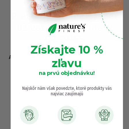
Prečo by ste mali začať
užívať Detox Urinary
UŽ DNES
Získajte 10 %
Ak začnete užívať Detox Urinary už dnes:
zľavu
Podporíte optimálny prietok moču⁵
na prvú objednávku!
Podporíte zdravie pečene a detoxikáciu tela²
Povzbudíte metabolizmus a pomôžete
Najskôr nám však povedzte, ktoré produkty vás
tráviacemu systému⁴
najviac zaujímajú
Prispiete k zníženiu únavy a vyčerpania⁶
Zvýšite svoju vitalitu a energiu⁴