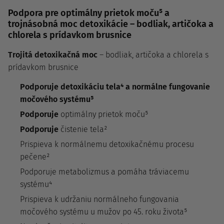
Podpora pre optimálny prietok moču⁵ a
trojnásobná moc detoxikácie – bodliak, artičoka a
chlorela s prídavkom brusnice
Trojitá detoxikačná moc
– bodliak, artičoka a chlorela s
prídavkom brusnice
Podporuje detoxikáciu tela⁴ a normálne fungovanie
močového systému⁵
Podporuje
optimálny prietok moču⁵
Podporuje
čistenie tela²
Prispieva k normálnemu detoxikačnému procesu
pečene²
Podporuje metabolizmus a pomáha tráviacemu
systému⁴
Prispieva k udržaniu normálneho fungovania
močového systému u mužov po 45. roku života⁵