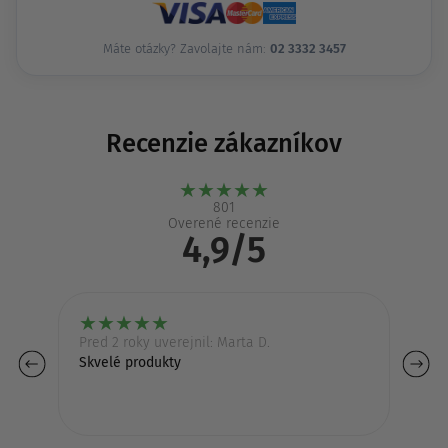
Máte otázky? Zavolajte nám:
02 3332 3457
Recenzie zákazníkov
★
★
★
★
★
801
Overené recenzie
4,9/5
★
★
★
★
★
Pred 2 roky uverejnil: Marta D.
Pr
Skvelé produkty
S 