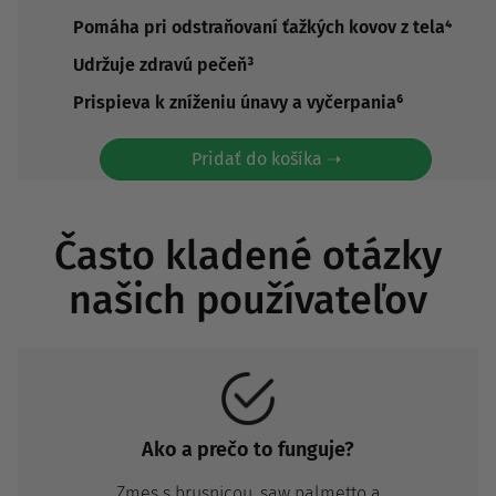
Pomáha pri odstraňovaní ťažkých kovov z tela⁴
Udržuje zdravú pečeň³
Prispieva k zníženiu únavy a vyčerpania⁶
Pridať do košíka ➝
Často kladené otázky
našich používateľov
Ako a prečo to funguje?
Zmes s brusnicou, saw palmetto a